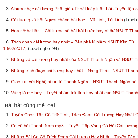
3.
Album nhạc cải lương Phật giáo-Thoát kiếp luân hồi -Tuyển tậ
4.
Cải lương xã hội Người chồng bội bạc – Vũ Linh, Tài Linh
(Lượt 
5.
Hoa nở hai lần – Cải lương xã hội hài hước hay nhất/ NSƯT T
6.
Trích đoạn cải lương hay nhất – Bến phà kỉ niệm NSUT Kim Tử
18/02/2017)
(Lượt nghe: 94)
7.
Những vở cải lương hay nhất của NSUT Thanh Ngân và NSUT 
8.
Những trích đoạn cải lương hay nhất – Nàng Thảo- NSUT Than
9.
Giao lưu với Nghệ sĩ ưu tú Thanh Ngân – NSUT Thanh Ngân hát
10.
Vùng lá me bay – Tuyệt phẩm trữ tình hay nhất của NSUT Th
Bài hát cùng thể loại
1.
Tuyển Chọn Tân Cổ Trữ Tình, Trích Đoạn Cải Lương Hay Nhất C
2.
Ca cổ hài Thanh Nam mp3 – Tuyển Tập Vọng Cổ Hài Cải Lươn
3.
Những Bài Ca Cổ Trích Đoạn Cải Lương Hay Nhất – Tuyển Tập