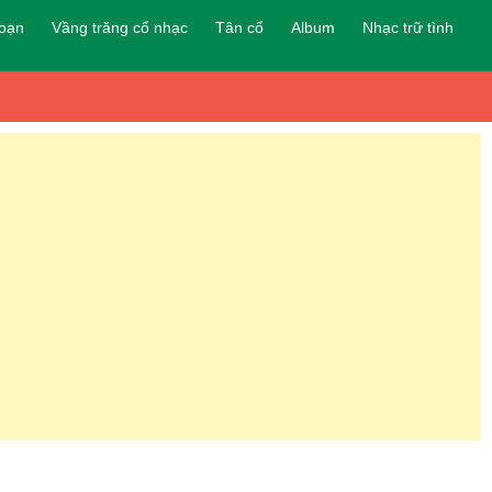
đoạn
Vầng trăng cổ nhạc
Tân cổ
Album
Nhạc trữ tình