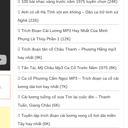
100 bài nhạc vàng trước năm 1975 tuyển chọn (24K)
Anh có về Hà Tĩnh với em không – Dân ca trữ tình xứ
Nghệ (22K)
Trích Đoạn Cải Lương MP3 Hay Nhất Của Minh
Phụng Lệ Thủy Phần 1 (12K)
Trích đoạn tân cổ Châu Thanh – Phượng Hằng mp3
hay nhất (9K)
Tấn Tài, Mỹ Châu Mp3 Ca Cổ Trước Năm 1975 (8K)
Ca cổ Phương Cẩm Ngọc MP3 – Trích đoạn ca cổ cải
lương dài hơi hay nhất (7K)
,
Cải lương tuồng cổ xưa Tìm lại cuộc đời – Thanh
Tuấn, Giang Châu (6K)
Tuyển tập trích đoạn cải lương vọng cổ hơi dài miền
Tây hay nhất (6K)