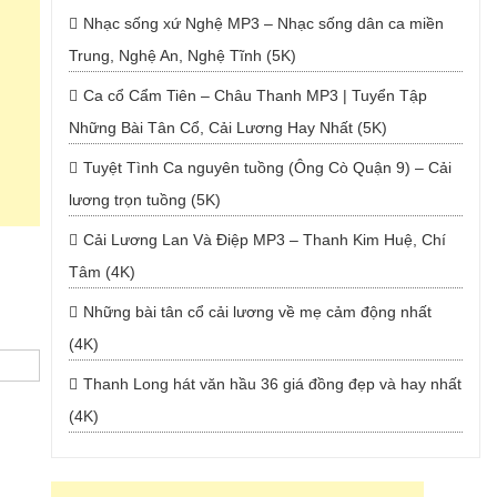
Nhạc sống xứ Nghệ MP3 – Nhạc sống dân ca miền
Trung, Nghệ An, Nghệ Tĩnh (5K)
Ca cổ Cẩm Tiên – Châu Thanh MP3 | Tuyển Tập
Những Bài Tân Cổ, Cải Lương Hay Nhất (5K)
Tuyệt Tình Ca nguyên tuồng (Ông Cò Quận 9) – Cải
lương trọn tuồng (5K)
Cải Lương Lan Và Điệp MP3 – Thanh Kim Huệ, Chí
Tâm (4K)
Những bài tân cổ cải lương về mẹ cảm động nhất
(4K)
Thanh Long hát văn hầu 36 giá đồng đẹp và hay nhất
(4K)