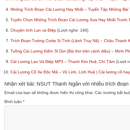
4.
Những Trích Đoạn Cải Lương Hay Nhất – Tuyển Tập Những Bài
5.
Tuyển Chọn Những Trích Đoạn Cải Lương Xưa Hay Nhất Trước
6.
Chuyện tình Lan và Điệp
(Lượt nghe: 140)
7.
Trích Đoạn Tướng Cướp Si Tình (Lệnh Truy Nã) – Châu Thanh 
8.
Tuồng Cải Lương Kiếm Sĩ Dơi (Bài thơ trên cánh diều) – Minh 
9.
Cải Lương Lan Và Điệp MP3 – Thanh Kim Huệ, Chí Tâm
(Lượt n
10.
Cải Lương Cổ Xe Độc Mã – Vũ Linh, Linh Huệ | Cải lương cổ ha
Nhận xét bài: NSUT Thanh Ngân với nhiều trích đoạn 
Email của bạn sẽ không được hiển thị công khai.
Các trường bắt b
Bình luận
*