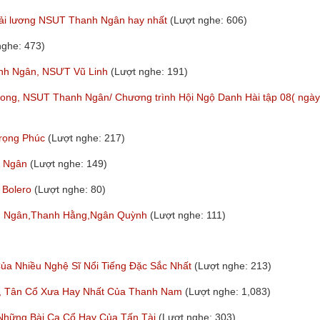
p cải lương NSUT Thanh Ngân hay nhất
(Lượt nghe: 606)
nghe: 473)
hanh Ngân, NSƯT Vũ Linh
(Lượt nghe: 191)
 Long, NSUT Thanh Ngân/ Chương trình Hội Ngộ Danh Hài tập 08( ngày
Trọng Phúc
(Lượt nghe: 217)
h Ngân
(Lượt nghe: 149)
 Bolero
(Lượt nghe: 80)
anh Ngân,Thanh Hằng,Ngân Quỳnh
(Lượt nghe: 111)
ủa Nhiều Nghệ Sĩ Nổi Tiếng Đặc Sắc Nhất
(Lượt nghe: 213)
g, Tân Cổ Xưa Hay Nhất Của Thanh Nam
(Lượt nghe: 1,083)
 Những Bài Ca Cổ Hay Của Tấn Tài
(Lượt nghe: 303)