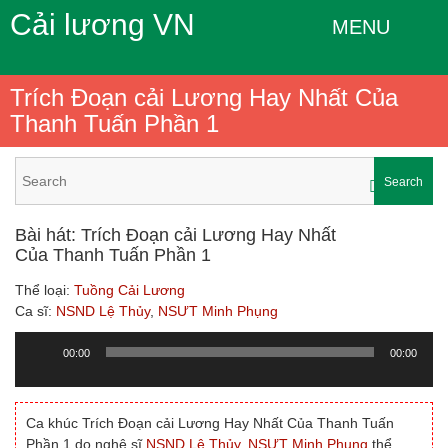
Cải lương VN
MENU
Trích Đoạn cải Lương Hay Nhất Của
Thanh Tuấn Phần 1
Search
Bài hát: Trích Đoạn cải Lương Hay Nhất
Của Thanh Tuấn Phần 1
Thể loại:
Tuồng Cải Lương
Ca sĩ:
NSND Lệ Thủy
,
NSƯT Minh Phụng
00:00
00:00
Trình
chơi
Audio
Ca khúc Trích Đoạn cải Lương Hay Nhất Của Thanh Tuấn
Phần 1 do nghệ sĩ
NSND Lệ Thủy
,
NSƯT Minh Phụng
thể