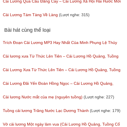
(Lượt nghe: 11,533)
Thanh, Tô Châu, Chí Bảo
Cải Lương Qua Cầu Đắng Cay – Cải Lương Xã Hội Hài Hước Mới
(Lượt nghe: 719)
Hay
Cải Lương Tám Tàng Về Làng
(Lượt nghe: 315)
(Lượt nghe: 399)
Bài hát cùng thể loại
Trích Đoạn Cải Lương MP3 Hay Nhất Của Minh Phụng Lệ Thủy
Phần 1
Cải lương xưa Từ Thức Lên Tiên – Cải Lương Hồ Quảng, Tuồng
(Lượt nghe: 11,533)
Cổ
Cải Lương Xưa Từ Thức Lên Tiên – Cải Lương Hồ Quảng, Tuồng
(Lượt nghe: 258)
Cổ
Cải Lương Đãi Yến Đoàn Hồng Ngọc – Cải Lương Hồ Quảng,
(Lượt nghe: 505)
Tuồng Cổ
Cải lương Nước mắt của mẹ (nguyên tuồng)
(Lượt nghe: 227)
(Lượt nghe: 243)
Tuồng cải lương Trăng Nước Lạc Dương Thành
(Lượt nghe: 179)
Vở cải lương Một ngày làm vua (Cải Lương Hồ Quảng, Tuồng Cổ