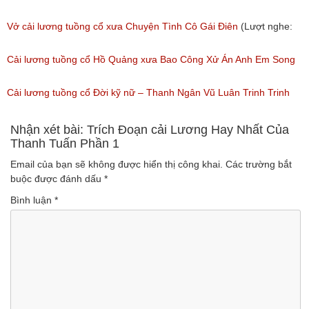
Xưa)
Vở cải lương tuồng cổ xưa Chuyện Tình Cô Gái Điên
(Lượt nghe:
(Lượt nghe: 216)
146)
Cải lương tuồng cổ Hồ Quảng xưa Bao Công Xử Án Anh Em Song
Sinh
Cải lương tuồng cổ Đời kỹ nữ – Thanh Ngân Vũ Luân Trinh Trinh
(Lượt nghe: 228)
Cải Lương Hồ Quảng
Nhận xét bài: Trích Đoạn cải Lương Hay Nhất Của
Thanh Tuấn Phần 1
(Lượt nghe: 157)
Email của bạn sẽ không được hiển thị công khai.
Các trường bắt
buộc được đánh dấu
*
Bình luận
*