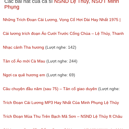
Các bài hát của ca sĩ
NSND Lệ Thủy
,
NSƯT Minh
Phụng
Những Trích Đoạn Cải Lương, Vọng Cổ Hơi Dài Hay Nhất 1975 |
Cải Lương Tấn Tài, Lệ Thủy, Minh Phụng
Cải lương trích đoạn Áo Cưới Trước Cổng Chùa – Lệ Thủy, Thanh
(Lượt nghe: 511)
Nguyệt
Nhạc cảnh Tha hương
(Lượt nghe: 142)
(Lượt nghe: 540)
Tân cổ Áo mới Cà Mau
(Lượt nghe: 244)
Ngợi ca quê hương em
(Lượt nghe: 69)
Câu chuyện đầu năm (sau 75) – Tân cổ giao duyên
(Lượt nghe:
557)
Trích Đoạn Cải Lương MP3 Hay Nhất Của Minh Phụng Lệ Thủy
Phần 1
Trích Đoạn Mùa Thu Trên Bạch Mã Sơn – NSND Lệ Thủy ft Châu