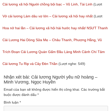
(Lượt nghe: 776)
Cải lương xã hội Người chồng bội bạc – Vũ Linh, Tài Linh
(Lượt
nghe: 475)
Vở cải lương Làm dâu vợ lớn – Cải lương xã hội hay nhất
(Lượt
nghe: 383)
Hoa nở hai lần – Cải lương xã hội hài hước hay nhất/ NSƯT Thanh
Ngân, NSƯT Vũ Linh
Cải Lương Hai Dòng Sữa Mẹ – Châu Thanh, Phượng Hằng, Vũ
(Lượt nghe: 191)
Minh Vương, Linh Vương, Phương Hồng Thủy
Trích Đoạn Cải Lương Quán Gấm Đầu Làng Minh Cảnh Chí Tâm
(Lượt nghe: 609)
(Lượt nghe: 285)
Cải lương Tu Rip và Cây Đèn Thần
(Lượt nghe: 549)
Nhận xét bài: Cải lương Người yêu nữ hoàng –
Minh Vương, Ngọc Huyền
Email của bạn sẽ không được hiển thị công khai.
Các trường bắt
buộc được đánh dấu
*
Bình luận
*