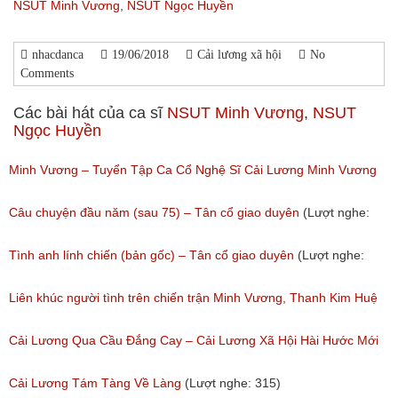
NSUT Minh Vương
,
NSUT Ngọc Huyền
nhacdanca
19/06/2018
Cải lương xã hội
No
Comments
Các bài hát của ca sĩ
NSUT Minh Vương
,
NSUT
Ngọc Huyền
Minh Vương – Tuyển Tập Ca Cổ Nghệ Sĩ Cải Lương Minh Vương
(Lượt nghe: 481)
Câu chuyện đầu năm (sau 75) – Tân cổ giao duyên
(Lượt nghe:
557)
Tình anh lính chiến (bản gốc) – Tân cổ giao duyên
(Lượt nghe:
786)
Liên khúc người tình trên chiến trận Minh Vương, Thanh Kim Huệ
phần 2
Cải Lương Qua Cầu Đắng Cay – Cải Lương Xã Hội Hài Hước Mới
(Lượt nghe: 317)
Hay
Cải Lương Tám Tàng Về Làng
(Lượt nghe: 315)