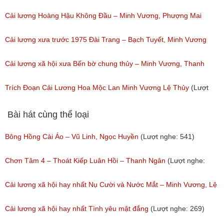
(Lượt nghe: 399)
Cải lương Hoàng Hậu Không Đầu – Minh Vương, Phượng Mai
(Lượt nghe: 449)
Cải lương xưa trước 1975 Đài Trang – Bạch Tuyết, Minh Vương
(Lượt nghe: 156)
Cải lương xã hội xưa Bến bờ chung thủy – Minh Vương, Thanh
Tuấn
Trích Đoạn Cải Lương Hoa Mộc Lan Minh Vương Lệ Thủy
(Lượt
(Lượt nghe: 92)
nghe: 375)
Bài hát cùng thể loại
Bông Hồng Cài Áo – Vũ Linh, Ngọc Huyền
(Lượt nghe: 541)
Chơn Tâm 4 – Thoát Kiếp Luân Hồi – Thanh Ngân
(Lượt nghe:
267)
Cải lương xã hội hay nhất Nụ Cười và Nước Mắt – Minh Vương, Lệ
Thủy
Cải lương xã hội hay nhất Tình yêu mật đắng
(Lượt nghe: 269)