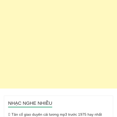
NHẠC NGHE NHIỀU
Tân cổ giao duyên cải lương mp3 trước 1975 hay nhất