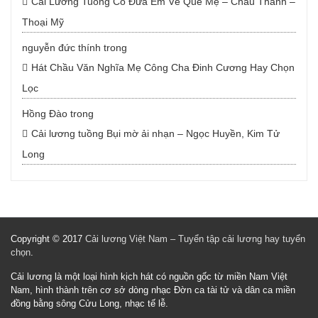
Cải Lương Tuồng Cổ Đưa Em Về Quê Mẹ – Châu Thanh –
Thoại Mỹ
nguyễn đức thính
trong
Hát Chầu Văn Nghĩa Mẹ Công Cha Đinh Cương Hay Chọn
Lọc
Hồng Đào
trong
Cải lương tuồng Bụi mờ ải nhạn – Ngọc Huyền, Kim Tử
Long
Copyright © 2017
Cải lương Việt Nam – Tuyển tập cải lương hay tuyển
chọn
.
Cải lương là một loại hình kịch hát có nguồn gốc từ miền Nam Việt
Nam, hình thành trên cơ sở dòng nhạc Đờn ca tài tử và dân ca miền
đồng bằng sông Cửu Long, nhạc tế lễ.