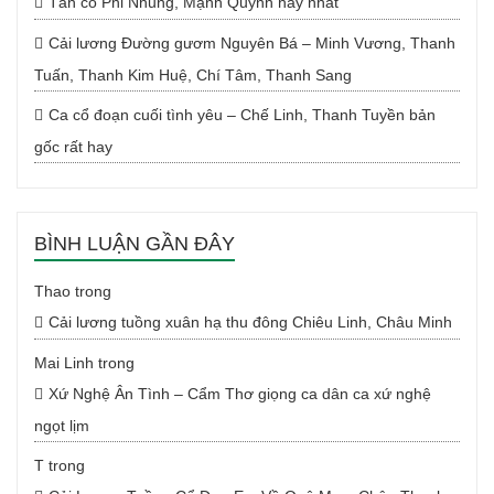
Tân cổ Phi Nhung, Mạnh Quỳnh hay nhất
Cải lương Đường gươm Nguyên Bá – Minh Vương, Thanh
Tuấn, Thanh Kim Huệ, Chí Tâm, Thanh Sang
Ca cổ đoạn cuối tình yêu – Chế Linh, Thanh Tuyền bản
gốc rất hay
BÌNH LUẬN GẦN ĐÂY
Thao
trong
Cải lương tuồng xuân hạ thu đông Chiêu Linh, Châu Minh
Mai Linh
trong
Xứ Nghệ Ân Tình – Cẩm Thơ giọng ca dân ca xứ nghệ
ngọt lịm
T
trong