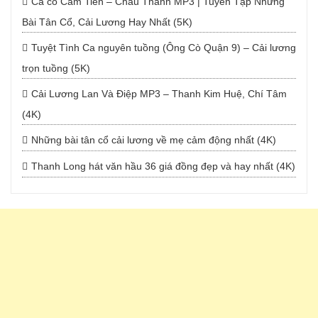
Ca cổ Cẩm Tiên – Châu Thanh MP3 | Tuyển Tập Những
Bài Tân Cổ, Cải Lương Hay Nhất (5K)
Tuyệt Tình Ca nguyên tuồng (Ông Cò Quận 9) – Cải lương
trọn tuồng (5K)
Cải Lương Lan Và Điệp MP3 – Thanh Kim Huệ, Chí Tâm
(4K)
Những bài tân cổ cải lương về mẹ cảm động nhất (4K)
Thanh Long hát văn hầu 36 giá đồng đẹp và hay nhất (4K)