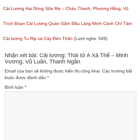
Ngân, NSƯT Vũ Linh
Cải Lương Hai Dòng Sữa Mẹ – Châu Thanh, Phượng Hằng, Vũ
(Lượt nghe: 191)
Minh Vương, Linh Vương, Phương Hồng Thủy
Trích Đoạn Cải Lương Quán Gấm Đầu Làng Minh Cảnh Chí Tâm
(Lượt nghe: 609)
(Lượt nghe: 285)
Cải lương Tu Rip và Cây Đèn Thần
(Lượt nghe: 549)
Nhận xét bài: Cải lương: Thái tử A Xà Thế – Minh
Vương, Vũ Luân, Thanh Ngân
Email của bạn sẽ không được hiển thị công khai.
Các trường bắt
buộc được đánh dấu
*
Bình luận
*