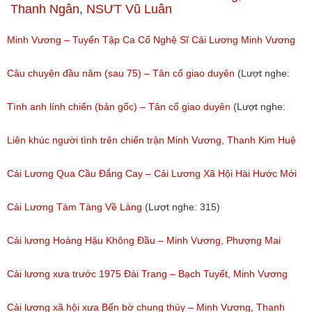
Thanh Ngân
,
NSƯT Vũ Luân
Minh Vương – Tuyển Tập Ca Cổ Nghệ Sĩ Cải Lương Minh Vương
(Lượt nghe: 481)
Câu chuyện đầu năm (sau 75) – Tân cổ giao duyên
(Lượt nghe:
557)
Tình anh lính chiến (bản gốc) – Tân cổ giao duyên
(Lượt nghe:
786)
Liên khúc người tình trên chiến trận Minh Vương, Thanh Kim Huệ
phần 2
Cải Lương Qua Cầu Đắng Cay – Cải Lương Xã Hội Hài Hước Mới
(Lượt nghe: 317)
Hay
Cải Lương Tám Tàng Về Làng
(Lượt nghe: 315)
(Lượt nghe: 399)
Cải lương Hoàng Hậu Không Đầu – Minh Vương, Phượng Mai
(Lượt nghe: 453)
Cải lương xưa trước 1975 Đài Trang – Bạch Tuyết, Minh Vương
(Lượt nghe: 156)
Cải lương xã hội xưa Bến bờ chung thủy – Minh Vương, Thanh