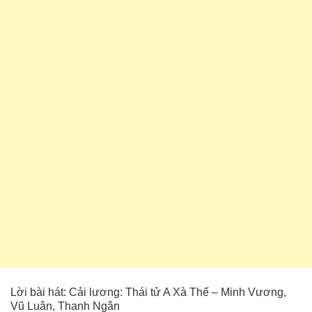
Lời bài hát: Cải lương: Thái tử A Xà Thế – Minh Vương,
Vũ Luân, Thanh Ngân