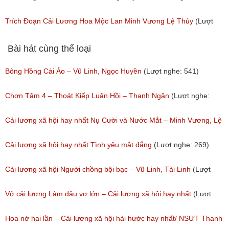
Tuấn
Trích Đoạn Cải Lương Hoa Mộc Lan Minh Vương Lệ Thủy
(Lượt
(Lượt nghe: 92)
nghe: 375)
Bài hát cùng thể loại
Bông Hồng Cài Áo – Vũ Linh, Ngọc Huyền
(Lượt nghe: 541)
Chơn Tâm 4 – Thoát Kiếp Luân Hồi – Thanh Ngân
(Lượt nghe:
267)
Cải lương xã hội hay nhất Nụ Cười và Nước Mắt – Minh Vương, Lệ
Thủy
Cải lương xã hội hay nhất Tình yêu mật đắng
(Lượt nghe: 269)
(Lượt nghe: 776)
Cải lương xã hội Người chồng bội bạc – Vũ Linh, Tài Linh
(Lượt
nghe: 475)
Vở cải lương Làm dâu vợ lớn – Cải lương xã hội hay nhất
(Lượt
nghe: 383)
Hoa nở hai lần – Cải lương xã hội hài hước hay nhất/ NSƯT Thanh