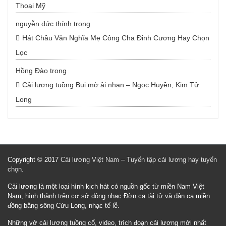
Thoại Mỹ
nguyễn đức thính
trong
Hát Chầu Văn Nghĩa Mẹ Công Cha Đinh Cương Hay Chọn
Lọc
Hồng Đào
trong
Cải lương tuồng Bụi mờ ải nhạn – Ngọc Huyền, Kim Tử
Long
Copyright © 2017
Cải lương Việt Nam – Tuyển tập cải lương hay tuyển
chọn
.
Cải lương là một loại hình kịch hát có nguồn gốc từ miền Nam Việt
Nam, hình thành trên cơ sở dòng nhạc Đờn ca tài tử và dân ca miền
đồng bằng sông Cửu Long, nhạc tế lễ.
Những vở cải lương tuồng cổ, video, trích đoạn cải lương mới nhất