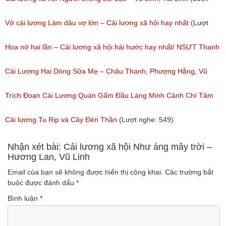
nghe: 473)
Vở cải lương Làm dâu vợ lớn – Cải lương xã hội hay nhất
(Lượt
nghe: 383)
Hoa nở hai lần – Cải lương xã hội hài hước hay nhất/ NSƯT Thanh
Ngân, NSƯT Vũ Linh
Cải Lương Hai Dòng Sữa Mẹ – Châu Thanh, Phượng Hằng, Vũ
(Lượt nghe: 191)
Minh Vương, Linh Vương, Phương Hồng Thủy
Trích Đoạn Cải Lương Quán Gấm Đầu Làng Minh Cảnh Chí Tâm
(Lượt nghe: 609)
(Lượt nghe: 285)
Cải lương Tu Rip và Cây Đèn Thần
(Lượt nghe: 549)
Nhận xét bài: Cải lương xã hội Như áng mây trời –
Hương Lan, Vũ Linh
Email của bạn sẽ không được hiển thị công khai.
Các trường bắt
buộc được đánh dấu
*
Bình luận
*