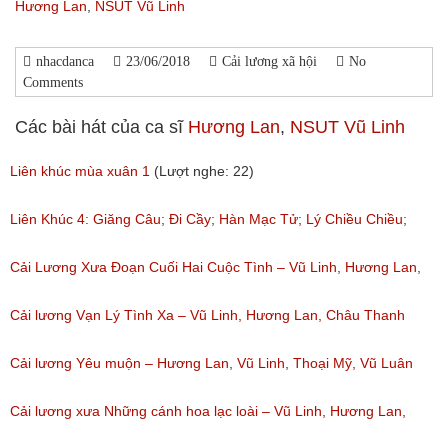
Hương Lan
,
NSUT Vũ Linh
nhacdanca
23/06/2018
Cải lương xã hội
No
Comments
Các bài hát của ca sĩ
Hương Lan
,
NSUT Vũ Linh
Liên khúc mùa xuân 1
(Lượt nghe: 22)
Liên Khúc 4: Giăng Câu; Đi Cầy; Hàn Mạc Tử; Lý Chiều Chiều;
Ngẩu Hứng Lý Qua Cầu; Trăng Tàn Trên Phố; Nó
Cải Lương Xưa Đoạn Cuối Hai Cuộc Tình – Vũ Linh, Hương Lan,
(Lượt nghe: 80)
Phương Hồng Thủy
Cải lương Vạn Lý Tình Xa – Vũ Linh, Hương Lan, Châu Thanh
(Lượt nghe: 284)
(Lượt nghe: 122)
Cải lương Yêu muộn – Hương Lan, Vũ Linh, Thoại Mỹ, Vũ Luân
(Lượt nghe: 77)
Cải lương xưa Những cánh hoa lạc loài – Vũ Linh, Hương Lan,