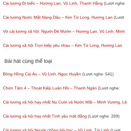
Minh Vương
Cải lương Đi biển – Hương Lan, Vũ Linh, Thanh Hằng
(Lượt nghe:
(Lượt nghe: 90)
83)
Cải lương Nước Mắt Nàng Dâu – Kim Tử Long, Hương Lan
(Lượt
nghe: 155)
Vở cải lương xã hội: Người Đẻ Mướn – Hương Lan, Vũ Linh, Minh
Vương
Cải lương xã hội Trọn kiếp yêu nhau – Kim Tử Long, Hương Lan
(Lượt nghe: 119)
(Lượt nghe: 77)
Bài hát cùng thể loại
Bông Hồng Cài Áo – Vũ Linh, Ngọc Huyền
(Lượt nghe: 541)
Chơn Tâm 4 – Thoát Kiếp Luân Hồi – Thanh Ngân
(Lượt nghe:
267)
Cải lương xã hội hay nhất Nụ Cười và Nước Mắt – Minh Vương, Lệ
Thủy
Cải lương xã hội hay nhất Tình yêu mật đắng
(Lượt nghe: 269)
(Lượt nghe: 776)
Cải lương xã hội Người chồng bội bạc – Vũ Linh, Tài Linh
(Lượt